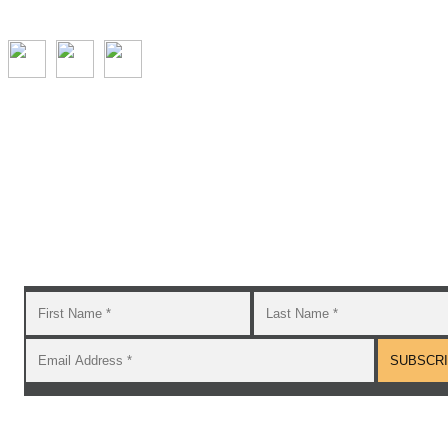
Subscribe to the GROW blog and Newsletter
You will receive timely teaching resources and links to
additional classroom and at–home activities.