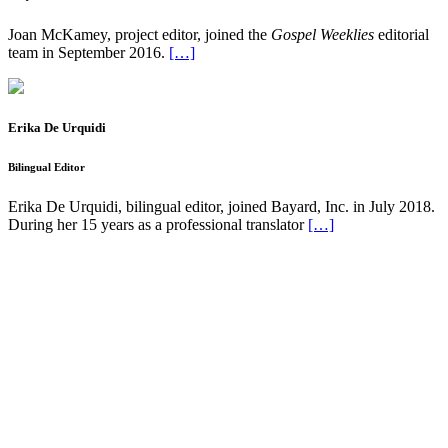
Joan McKamey, project editor, joined the
Gospel Weeklies
editorial
team in September 2016.
[…]
Erika De Urquidi
Bilingual Editor
Erika De Urquidi, bilingual editor, joined Bayard, Inc. in July 2018.
During her 15 years as a professional translator
[…]
Pflaum Gospel Weeklies
A faith formation program centered on the Sunday liturgy that is
engaging, easy to teach, and involves the family.
Menu