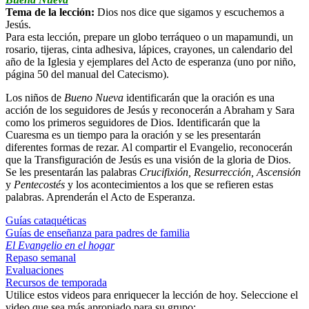
Tema de la lección:
Dios nos dice que sigamos y escuchemos a
Jesús.
Para esta lección, prepare un globo terráqueo o un mapamundi, un
rosario, tijeras, cinta adhesiva, lápices, crayones, un calendario del
año de la Iglesia y ejemplares del Acto de esperanza (uno por niño,
página 50 del manual del Catecismo).
Los niños de
Bueno Nueva
identificarán que la oración es una
acción de los seguidores de Jesús y reconocerán a Abraham y Sara
como los primeros seguidores de Dios. Identificarán que la
Cuaresma es un tiempo para la oración y se les presentarán
diferentes formas de rezar. Al compartir el Evangelio, reconocerán
que la Transfiguración de Jesús es una visión de la gloria de Dios.
Se les presentarán las palabras
Crucifixión, Resurrección, Ascensión
y
Pentecostés
y los acontecimientos a los que se refieren estas
palabras. Aprenderán el Acto de Esperanza.
Guías cataquéticas
Guías de enseñanza para padres de familia
El Evangelio en el hogar
Repaso semanal
Evaluaciones
Recursos de temporada
Utilice estos videos para enriquecer la lección de hoy. Seleccione el
video que sea más apropiado para su grupo: