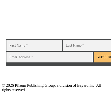
Subscribe to the GROW blog and Newsletter
You will receive timely teaching resources and links to
additional classroom and at–home activities.
©
2026 Pflaum Publishing Group, a division of Bayard Inc. All
rights reserved.