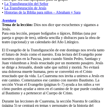
•
La Transfiguración del Señor
•
La Transfiguración de Jesús
•
Historias de la Biblia para niños – Abraham y Sara
Aventura
Tema de la lección:
Dios nos dice que escuchemos y sigamos a
Jesús.
Para esta lección, prepare bolígrafos o lápices, Biblias (una por
pareja o grupo de tres), utilería sencilla y disfraces para la obra de
teatro (opcional) y un calendario del Año Litúrgico.
El Evangelio de la Transfiguración de este domingo nos revela tanto
el futuro de Jesús como el nuestro. Esta lectura del Evangelio pone
nuestros ojos en la Pascua, justo cuando Simón Pedro, Santiago y
Juan vislumbran a Jesús resucitado por un momento pasajero. Jesús
se dirige a Jerusalén, donde sabe que sufrirá y morirá. No evitará
una dolorosa muerte humana, pero se convertirá en el Cristo
resucitado que da vida. La Cuaresma nos invita a unirnos a Jesús en
este camino. Comenzamos ese camino con nuestro Bautismo. La
sección Vivan el Evangelio (páginas 6–7) ayuda a los niños a ver
cómo pueden ayudar a otros en el camino de fe que puede conducir
al Bautismo y a pertenecer al Cuerpo de Cristo.
Durante las lecciones de Cuaresma, la sección Nuestra fe católica
(página 5) se centrará en temas y personajes de la historia del