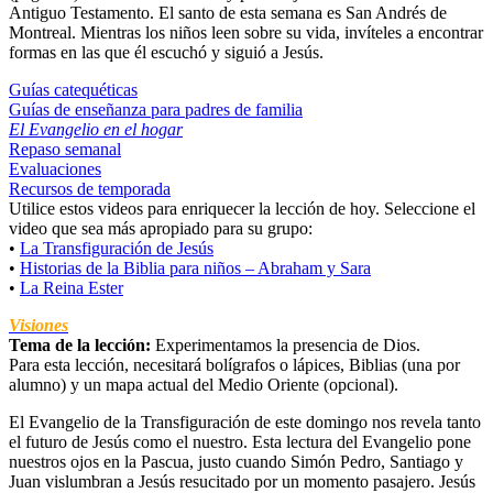
Antiguo Testamento. El santo de esta semana es San Andrés de
Montreal. Mientras los niños leen sobre su vida, invíteles a encontrar
formas en las que él escuchó y siguió a Jesús.
Guías catequéticas
Guías de enseñanza para padres de familia
El Evangelio en el hogar
Repaso semanal
Evaluaciones
Recursos de temporada
Utilice estos videos para enriquecer la lección de hoy. Seleccione el
video que sea más apropiado para su grupo:
•
La Transfiguración de Jesús
•
Historias de la Biblia para niños – Abraham y Sara
•
La Reina Ester
Visiones
Tema de la lección:
Experimentamos la presencia de Dios.
Para esta lección, necesitará bolígrafos o lápices, Biblias (una por
alumno) y un mapa actual del Medio Oriente (opcional).
El Evangelio de la Transfiguración de este domingo nos revela tanto
el futuro de Jesús como el nuestro. Esta lectura del Evangelio pone
nuestros ojos en la Pascua, justo cuando Simón Pedro, Santiago y
Juan vislumbran a Jesús resucitado por un momento pasajero. Jesús