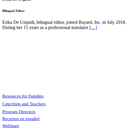
Bilingual Editor
Erika De Urquidi, bilingual editor, joined Bayard, Inc. in July 2018.
During her 15 years as a professional translator
[…]
Pflaum Gospel Weeklies
A faith formation program centered on the Sunday liturgy that is
engaging, easy to teach, and involves the family.
Menu
Resources for Families
Catechists and Teachers
Program Directors
Recursos en español
Webinars