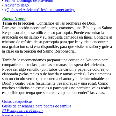
•
Primer Domingo de Adviento
•
Adviento llegó
•
¿Qué es el Adviento? Jesús mi super amigo
Buena Nueva
Tema de la lección:
Confiamos en las promesas de Dios.
Para esta lección necesitará tijeras, crayones, una Biblia y un Salmo
Responsorial que se utilice en su parroquia. Puede encontrar la
grabación de un salmo y su respuesta cantados en línea. Contacte al
ministro de música de su parroquia para que le ayude a encontrar
una grabación o, si está disponible, para que visite su salón y guíe a
la clase en la oración del Salmo Responsorial.
También le recomendamos preparar una corona de Adviento para
compartir con su clase para las semanas de espera del adviento.
Puede ser algo sencillo (con tubos de cartón y papel de colores) o
elaborada (velas reales o de batería y ramas verdes). Los elementos
son un círculo verde (nos recuerda el amor y la fe interminables de
Dios) y cuatro velas (usualmente tres moradas y una rosa). Como
muchos edificios de escuelas o parroquias no permiten velas reales,
es posible que tenga que ser creativo para “encender” las velas.
Guías cataquéticas
Guías de enseñanza para padres de familia
El Evangelio en el hogar
Repaso semanal