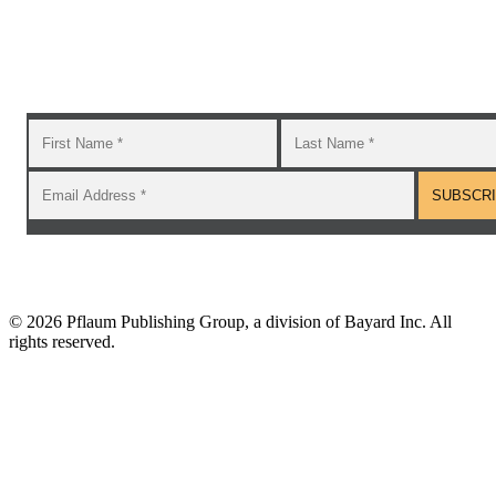
Subscribe to the GROW blog and Newsletter
You will receive timely teaching resources and links to
additional classroom and at–home activities.
©
2026 Pflaum Publishing Group, a division of Bayard Inc. All
rights reserved.