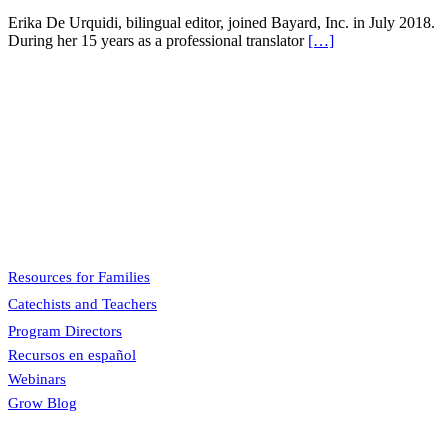
Erika De Urquidi, bilingual editor, joined Bayard, Inc. in July 2018.
During her 15 years as a professional translator
[…]
Pflaum Gospel Weeklies
A faith formation program centered on the Sunday liturgy that is
engaging, easy to teach, and involves the family.
Menu
Resources for Families
Catechists and Teachers
Program Directors
Recursos en español
Webinars
Grow Blog