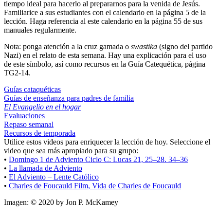
tiempo ideal para hacerlo al prepararnos para la venida de Jesús.
Familiarice a sus estudiantes con el calendario en la página 5 de la
lección. Haga referencia al este calendario en la página 55 de sus
manuales regularmente.
Nota: ponga atención a la cruz gamada o
swastika
(signo del partido
Nazi) en el relato de esta semana. Hay una explicación para el uso
de este símbolo, así como recursos en la Guía Catequética, página
TG2-14.
Guías cataquéticas
Guías de enseñanza para padres de familia
El Evangelio en el hogar
Evaluaciones
Repaso semanal
Recursos de temporada
Utilice estos videos para enriquecer la lección de hoy. Seleccione el
video que sea más apropiado para su grupo:
•
Domingo 1 de Adviento Ciclo C: Lucas 21, 25–28. 34–36
•
La llamada de Adviento
•
El Adviento – Lente Católico
•
Charles de Foucauld Film, Vida de Charles de Foucauld
Imagen: © 2020 by Jon P. McKamey