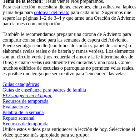
Tema de la lección:
¡Jesús viene! Nos preparamos.
Para esta lección, necesitará tijeras, crayones, cinta adhesiva, lápices
y una hoja para
colorear del relato
para cada niño. Sugerimos que
separe las páginas 1–2 de 3–4 y que arme una Oración de Adviento
para la mesa con anticipación.
También le recomendamos preparar una corona de Adviento para
compartir con su clase para las semanas de espera del Adviento.
Puede ser algo sencillo (con tubos de cartón y papel de colores) o
elaborada (velas reales o de batería y ramas verdes). Los elementos
son un círculo verde (nos recuerda el amor y la fe interminables de
Dios) y cuatro velas (usualmente tres moradas y una rosa). Como
muchos edificios de escuelas o parroquias no permiten velas reales,
es posible que tenga que ser creativo para “encender” las velas.
Guías cataquéticas
Guías de enseñanza para padres de familia
El Evangelio en el hogar
Recursos de temporada
Evaluaciones
Palabra de la semana
Repaso semanal
Recursos de temporada
Utilice estos videos para enriquecer la lección de hoy. Seleccione el
video que sea más apropiado para su grupo: