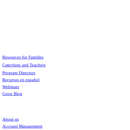
Pflaum Gospel Weeklies
A faith formation program centered on the Sunday liturgy that is
engaging, easy to teach, and involves the family.
Menu
Resources for Families
Catechists and Teachers
Program Directors
Recursos en español
Webinars
Grow Blog
Our links
About us
Account Management