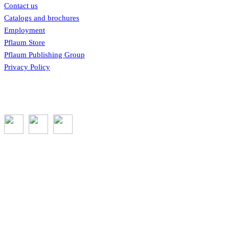
Contact us
Catalogs and brochures
Employment
Pflaum Store
Pflaum Publishing Group
Privacy Policy
Subscribe to the GROW blog and Newsletter
You will receive timely teaching resources and links to
additional classroom and at–home activities.