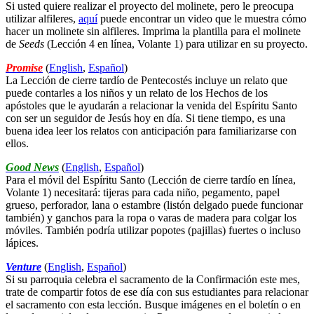
Si usted quiere realizar el proyecto del molinete, pero le preocupa
utilizar alfileres,
aquí
puede encontrar un video que le muestra cómo
hacer un molinete sin alfileres. Imprima la plantilla para el molinete
de
Seeds
(Lección 4 en línea, Volante 1) para utilizar en su proyecto.
Promise
(
English
,
Español
)
La Lección de cierre tardío de Pentecostés incluye un relato que
puede contarles a los niños y un relato de los Hechos de los
apóstoles que le ayudarán a relacionar la venida del Espíritu Santo
con ser un seguidor de Jesús hoy en día. Si tiene tiempo, es una
buena idea leer los relatos con anticipación para familiarizarse con
ellos.
Good News
(
English
,
Español
)
Para el móvil del Espíritu Santo (Lección de cierre tardío en línea,
Volante 1) necesitará: tijeras para cada niño, pegamento, papel
grueso, perforador, lana o estambre (listón delgado puede funcionar
también) y ganchos para la ropa o varas de madera para colgar los
móviles. También podría utilizar popotes (pajillas) fuertes o incluso
lápices.
Venture
(
English
,
Español
)
Si su parroquia celebra el sacramento de la Confirmación este mes,
trate de compartir fotos de ese día con sus estudiantes para relacionar
el sacramento con esta lección. Busque imágenes en el boletín o en