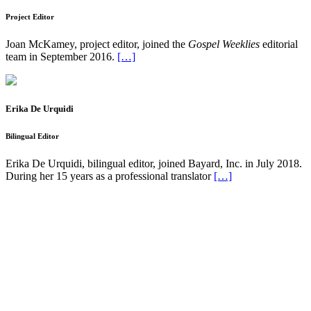
Project Editor
Joan McKamey, project editor, joined the
Gospel Weeklies
editorial
team in September 2016.
[…]
Erika De Urquidi
Bilingual Editor
Erika De Urquidi, bilingual editor, joined Bayard, Inc. in July 2018.
During her 15 years as a professional translator
[…]
Pflaum Gospel Weeklies
A faith formation program centered on the Sunday liturgy that is
engaging, easy to teach, and involves the family.