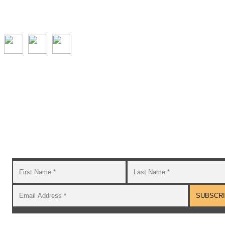
Subscribe to the GROW blog and Newsletter
You will receive timely teaching resources and links to
additional classroom and at–home activities.