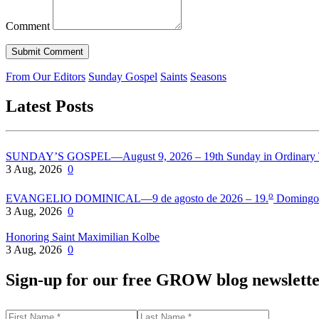
Comment
From Our Editors
Sunday Gospel
Saints
Seasons
Latest Posts
SUNDAY’S GOSPEL—August 9, 2026 – 19th Sunday in Ordinary
3 Aug, 2026
0
o
EVANGELIO DOMINICAL—9 de agosto de 2026 – 19.
Domingo 
3 Aug, 2026
0
Honoring Saint Maximilian Kolbe
3 Aug, 2026
0
Sign-up for our free GROW blog newslett