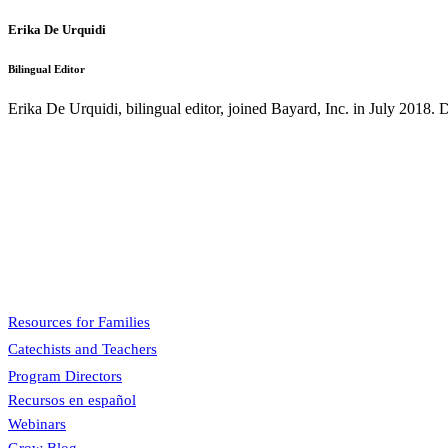
Erika De Urquidi
Bilingual Editor
Erika De Urquidi, bilingual editor, joined Bayard, Inc. in July 2018. D
Pflaum Gospel Weeklies
A faith formation program centered on the Sunday liturgy that is engaging, ea
Menu
Resources for Families
Catechists and Teachers
Program Directors
Recursos en español
Webinars
Grow Blog