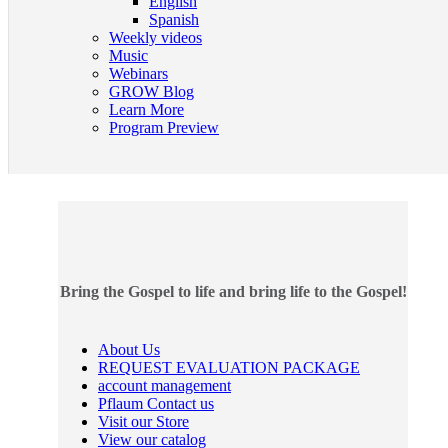
English
Spanish
Weekly videos
Music
Webinars
GROW Blog
Learn More
Program Preview
Bring the Gospel to life and bring life to the Gospel!
About Us
REQUEST EVALUATION PACKAGE
account management
Pflaum Contact us
Visit our Store
View our catalog