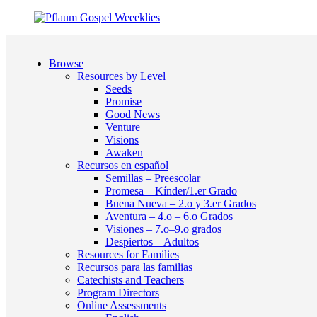
Browse
Resources by Level
Seeds
Promise
Good News
Venture
Visions
Awaken
Recursos en español
Semillas – Preescolar
Promesa – Kínder/1.er Grado
Buena Nueva – 2.o y 3.er Grados
Aventura – 4.o – 6.o Grados
Visiones – 7.o–9.o grados
Despiertos – Adultos
Resources for Families
Recursos para las familias
Catechists and Teachers
Program Directors
Online Assessments