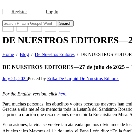
Register
Log In
Search
DE NUESTROS EDITORES—27 de
Home
Blog
De Nuestros Editores
DE NUESTROS EDITORES—2
DE NUESTROS EDITORES—27 de julio de 2025 – 
July 21, 2025
Posted by
Erika De Urquidi
De Nuestros Editores
For the English version, click
here
.
Para muchas personas, los abuelitos y otras personas mayores han teni
Gracias a ella me sé de memoria toda la Letanía del Santísimo Rosario
la primera oración que rezo después de recibir la Eucaristía en Misa. 
En ocasiones, la vida se vuelve tan atareada que nos olvidamos de lo
o
Abuelos y los Mayores el 1.
de junio, el Papa León dijo: “En la famil